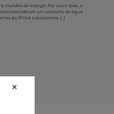
 mundial de energia. Por outro lado, a
s recentes indicam um consumo de água
tes da África subsaariana. (...)