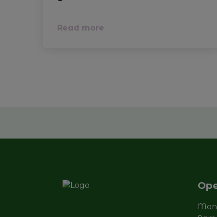
Read more
Ope
Mond