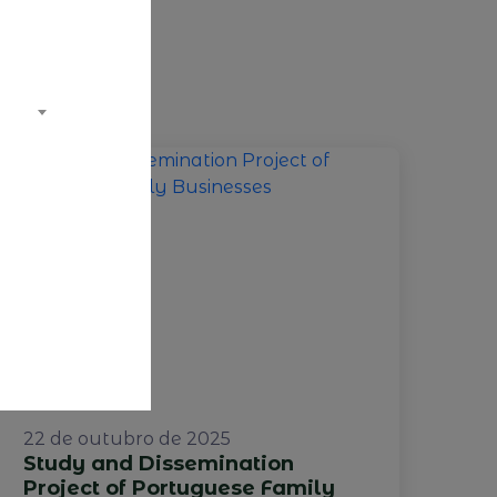
22 de outubro de 2025
Study and Dissemination
Project of Portuguese Family