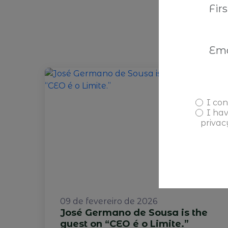
I con
I ha
privac
09 de fevereiro de 2026
José Germano de Sousa is the
guest on “CEO é o Limite.”