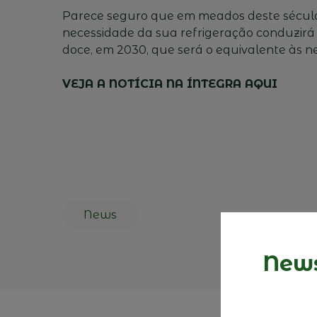
Parece seguro que em meados deste século 
necessidade da sua refrigeração conduzir
doce, em 2030, que será o equivalente às nec
VEJA A NOTÍCIA NA ÍNTEGRA AQUI
News
News