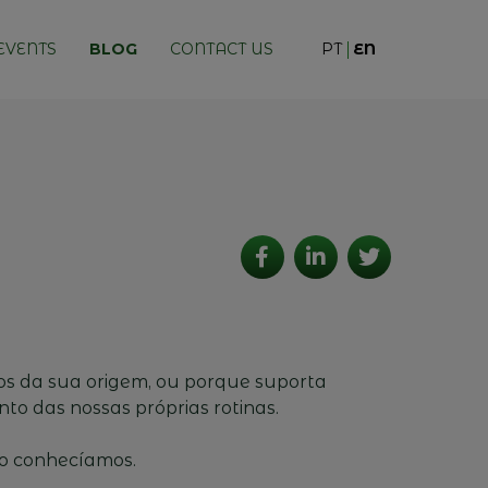
EVENTS
BLOG
CONTACT US
PT
EN
os da sua origem, ou porque suporta
 das nossas próprias rotinas.
o conhecíamos.