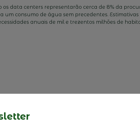
os data centers representarão cerca de 8% da procura
á a um consumo de água sem precedentes. Estimativa
essidades anuais de mil e trezentos milhões de habitan
letter