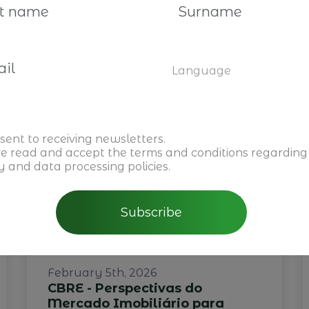
You may also be interested
Language
sent to receiving newsletters.
ve read and accept the
terms and conditions
regarding
y and data processing policies.
Subscribe
February 5th, 2026
CBRE - Perspectivas do
Mercado Imobiliário para