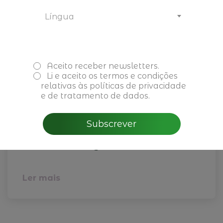
Língua
Aceito receber newsletters.
Li e aceito os
termos e condições
relativas às políticas de privacidade
e de tratamento de dados.
04 de fevereiro de 2026
CBRE - Perspectivas do
Subscrever
Mercado Imobiliário para
2026 em Portugal
Ler mais