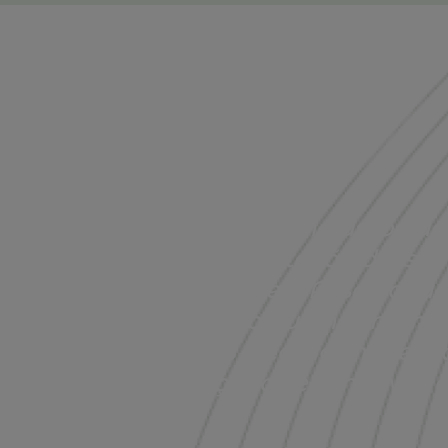
“É altura de uma associaç
em representação dessas
que a Associação
necessário que nós memb
tenhamos a coragem de a ap
forçar a ser uma voz 