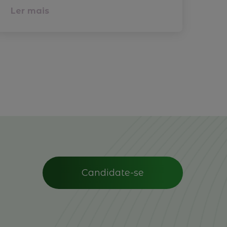
Ler mais
Le
Candidate-se