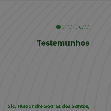
Testemunhos
ão de EFs se assumir como tal
 mesmas empresas, mas para
 possa falar, é absolutamente
ros dessa mesma Associação
oiar e de a incentivar e de a
ativa, independente do poder”.
Sic. Alexandre Soares dos Santos,