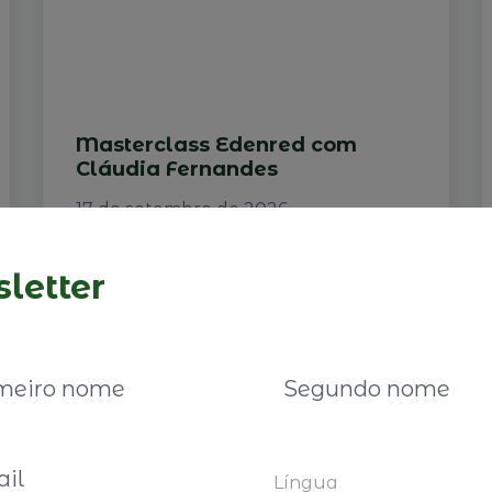
Masterclass Edenred com
Cláudia Fernandes
17 de setembro de 2026
letter
Ler mais
Língua