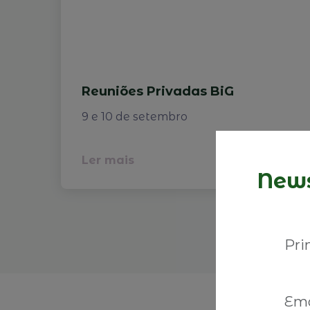
Reuniões Privadas BiG
9 e 10 de setembro
Ler mais
News