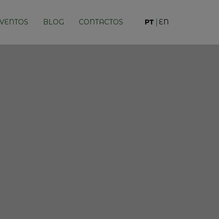
VENTOS
BLOG
CONTACTOS
PT
EN
opean Family Business Su
Saiba Mais