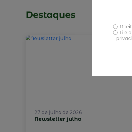
Destaques
Aceit
Li e 
privac
27 de julho de 2026
Newsletter julho
e