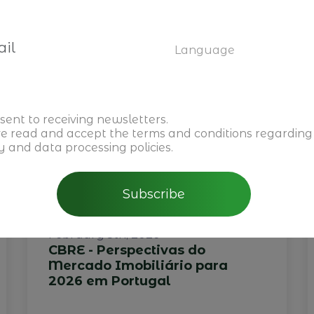
You may also be interested
Language
sent to receiving newsletters.
ve read and accept the
terms and conditions
regarding
y and data processing policies.
Subscribe
February 5th, 2026
CBRE - Perspectivas do
Mercado Imobiliário para
2026 em Portugal