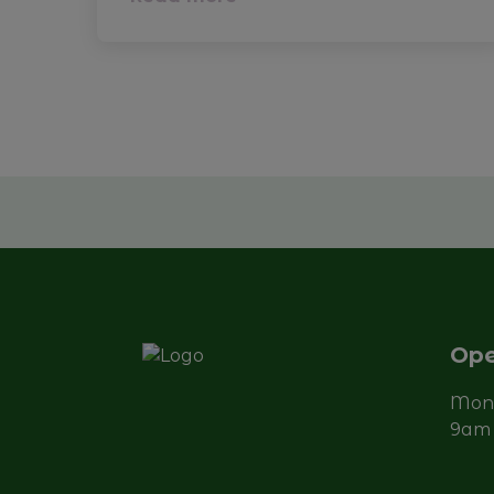
Ope
Mond
9am 