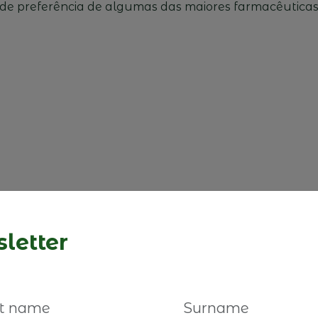
 de preferência de algumas das maiores farmacêutica
letter