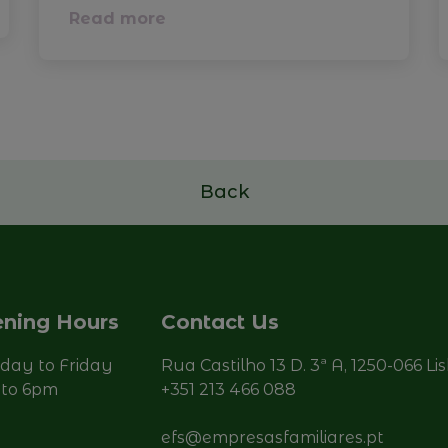
Read more
Back
ning Hours
Contact Us
ay to Friday
Rua Castilho 13 D. 3ª A, 1250-066 Li
to 6pm
+351 213 466 088
efs@empresasfamiliares.pt