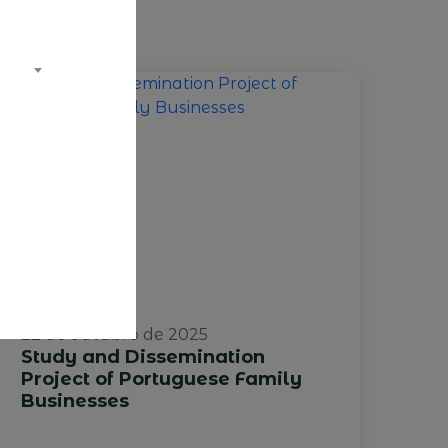
22 de outubro de 2025
Study and Dissemination
Project of Portuguese Family
Businesses