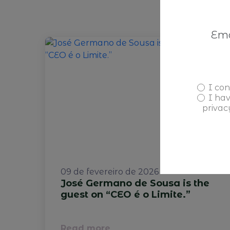
I con
I ha
privac
09 de fevereiro de 2026
José Germano de Sousa is the
guest on “CEO é o Limite.”
Read more