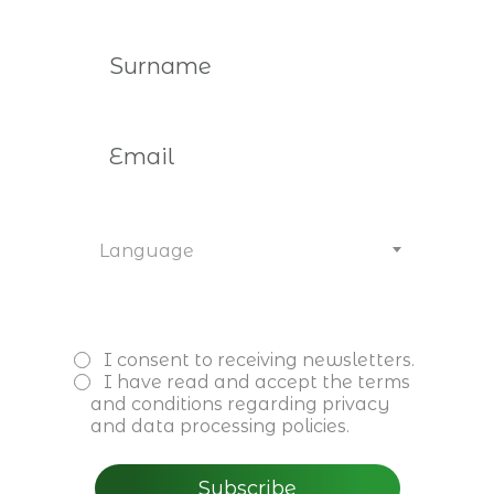
I agree and consent to films and photos
being taken during the event for sharing on
the Association’s social media channels.
Register here
Language
You may also be interested
I consent to receiving newsletters.
I have read and accept the
terms
and conditions
regarding privacy
and data processing policies.
Subscribe