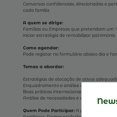
Conversas confidenciais, direcionadas e per
cada familia
A quem se dirige:
Famílias ou Empresas que pretendam um “ch
iniciar estratégia de rentabilizar património.
Como agendar:
Pode registar no formulário abaixo dia e ho
Temas a abordar:
Estratégias de alocação de ativos adequadas
​Enquadramento e análise de oportunidades e 
Boas práticas internacionais na gestão de ati
Análise de necessidades e desafios específi
News
Quem Pode Participar:
A participação nes
Familiares. Damos preferência a inscrições