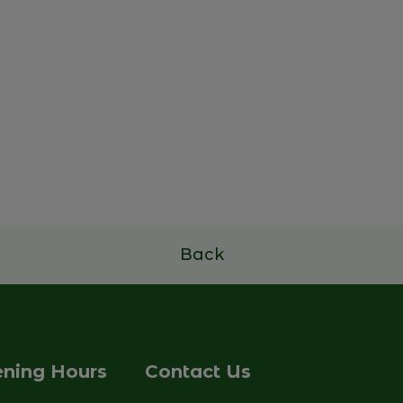
Next-Gen Leadership for
Family Firms
26th november - 01st december 2026
Read more
Back
ning Hours
Contact Us