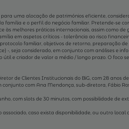
ias para uma alocação de patrimónios eficiente, consid
família e o perfil do negócio familiar. Pretende-se con
e às melhores práticas internacionais, assim como de g
ília em aspetos críticos - tolerância ao risco financei
protocolo familiar, objetivos de retorno, preparação 
) -, seja considerado, em conjunto com análises e info
o útil e criador de valor a médio / longo prazo. O foco
iretor de Clientes Institucionais do BiG, com 28 anos d
 conjunto com Ana Mendonça, sub-diretora, Fábio Rosa
nho, com slots de 30 minutos, com possibilidade de ext
associado, caso exista disponibilidade, ou outro local a