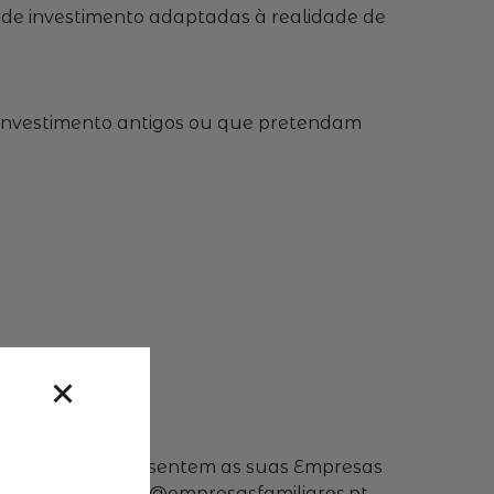
s de investimento adaptadas à realidade de
 investimento antigos ou que pretendam
ante;
iliares que representem as suas Empresas
ina.malhao-pereira@empresasfamiliares.pt