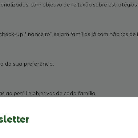
sonalizadas, com objetivo de reflexão sobre estratégia
eck-up financeiro”, sejam famílias já com hábitos de
ra da sua preferência.
 ao perfil e objetivos de cada família;
riscos das principais classes de ativos internacionais;
vos familiares e de family-office;
cos de cada família, na medida em que seja útil e relev
letter
tas reuniões destinam-se a membros de Empresas Fam
 de Associados. Se não é Associado, contacte-nos: mar