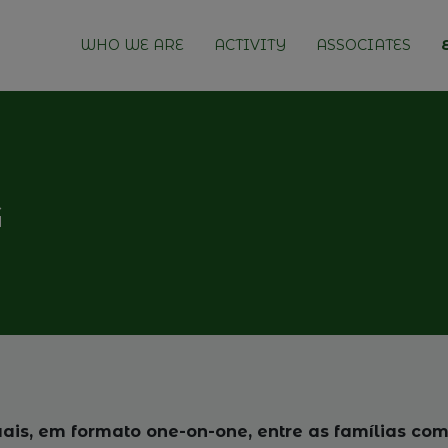
WHO WE ARE
ACTIVITY
ASSOCIATES
G
duais, em formato one-on-one, entre as famílias co