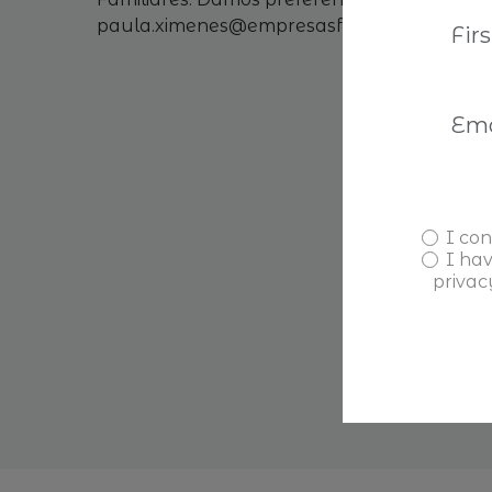
paula.ximenes@empresasfamiliares.pt
I con
I ha
privac