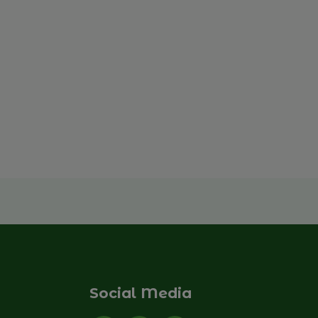
Brussels from the Inside
Beyond Succession: The
Future of Family Businesses
17 e 18 de novembro de 2026
Read more
Social Media