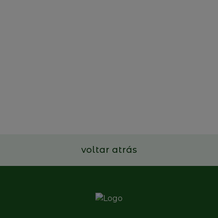
22 de outubro de 2025
Projeto de estudo e
divulgação das Empresas
Familiares portuguesas
Ler mais
voltar atrás