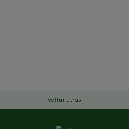
22 de outubro de 2025
Projeto de estudo e
divulgação das Empresas
Familiares portuguesas
Ler mais
voltar atrás