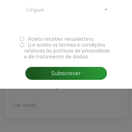
Língua
Aceito receber newsletters.
Li e aceito os
termos e condições
relativas às políticas de privacidade
e de tratamento de dados.
04 de fevereiro de 2026
CBRE - Perspectivas do
Subscrever
Mercado Imobiliário para
2026 em Portugal
Ler mais