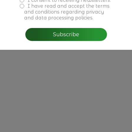
I consent to receiving newsletters.
CBRE - Perspectivas do
I have read and accept the
terms
Mercado Imobiliário para
and conditions
regarding privacy
2026 em Portugal
and data processing policies.
Subscribe
Read more