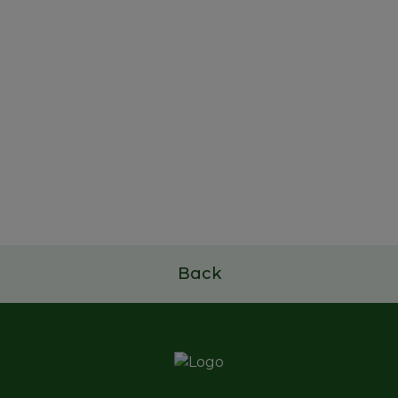
22 de outubro de 2025
Study and Dissemination
Project of Portuguese Family
Businesses
Read more
Back