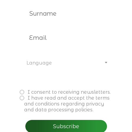
09 de fevereiro de 2026
José Germano de Sousa is the
guest on “CEO é o Limite.”
Language
Read more
I consent to receiving newsletters.
I have read and accept the
terms
and conditions
regarding privacy
and data processing policies.
Subscribe