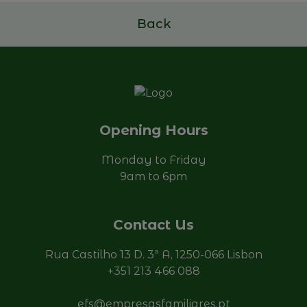
Read more
Back
Opening Hours
Monday to Friday
9am to 6pm
Contact Us
Rua Castilho 13 D. 3ª A, 1250-066 Lisbon
+351 213 466 088
efs@empresasfamiliares.pt