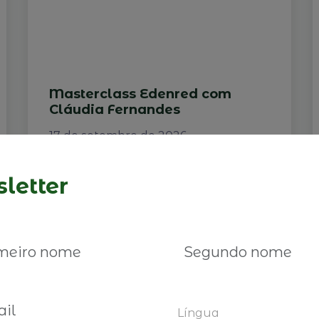
Masterclass Edenred com
Cláudia Fernandes
17 de setembro de 2026
letter
Ler mais
Língua