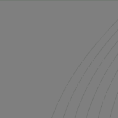
“É altura de uma associaç
em representação dessas
que a Associação
necessário que nós memb
tenhamos a coragem de a ap
forçar a ser uma voz 