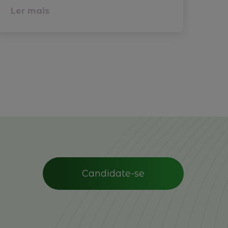
Ler mais
Le
Candidate-se