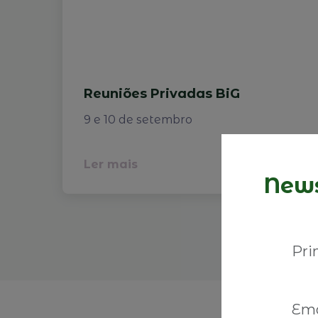
Reuniões Privadas BiG
9 e 10 de setembro
Ler mais
News