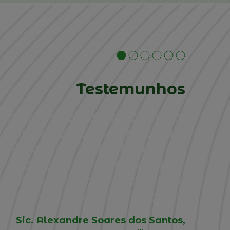
Testemunhos
ão de EFs se assumir como tal
 mesmas empresas, mas para
 possa falar, é absolutamente
ros dessa mesma Associação
oiar e de a incentivar e de a
ativa, independente do poder”.
Sic. Alexandre Soares dos Santos,