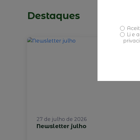
Destaques
Aceit
Li e 
privac
27 de julho de 2026
Newsletter julho
e