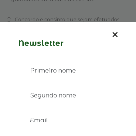
Concordo e consinto que sejam efetuados
filmes e fotos durante o evento para efeitos de
partilha nas redes sociais das Empresas
Familiares.
Newsletter
Inscreva-se aqui
Poderá também interessar-lhe