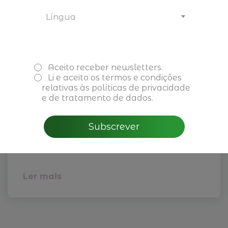
Língua
Aceito receber newsletters.
Li e aceito os
termos e condições
relativas às políticas de privacidade
e de tratamento de dados.
Next-Gen Leadership for
Family Firms
Subscrever
26, 27 e 30 nov. - 01 dez 2026
Ler mais