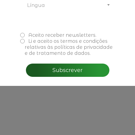
Língua
Paulo Gomes | Diretor-Geral - GS1 Portugal
NOTA:
Se tem interesse em saber mais sobre o
Aceito receber newsletters.
evento, contacte-nos: marina.malhao-
Li e aceito os
termos e condições
pereira@empresasfamiliares.pt ;
relativas às políticas de privacidade
paula.ximenes@empresasfamiliares.pt
e de tratamento de dados.
Subscrever